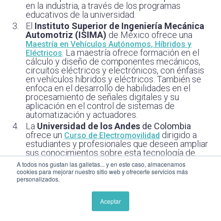
en la industria, a través de los programas
educativos de la universidad.
El
Instituto Superior de Ingeniería Mecánica
Automotriz
(ISIMA)
de México ofrece una
Maestría en Vehículos Autónomos, Híbridos y
. La maestría ofrece formación en el
Eléctricos
cálculo y diseño de componentes mecánicos,
circuitos eléctricos y electrónicos, con énfasis
en vehículos híbridos y eléctricos. También se
enfoca en el desarrollo de habilidades en el
procesamiento de señales digitales y su
aplicación en el control de sistemas de
automatización y actuadores.
La
Universidad de los Andes
de Colombia
ofrece un
dirigido a
Curso de Electromovilidad
estudiantes y profesionales que deseen ampliar
sus conocimientos sobre esta tecnología de
vanguardia. El curso tiene como objetivo
A todos nos gustan las galletas... y en este caso, almacenamos
desarrollar habilidades en el diseño, adquisición,
cookies para mejorar nuestro sitio web y ofrecerte servicios más
mantenimiento y operación de vehículos
personalizados.
eléctricos, abarcando desde el sector liviano
hasta el transporte colectivo
Aceptar